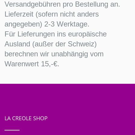
Versandgebühren pro Bestellung an.
Lieferzeit (sofern nicht anders
angegeben) 2-3 Werktage.
Für Lieferungen ins europäische
Ausland (außer der Schweiz)
berechnen wir unabhängig vom
Warenwert 15,-€.
LA CREOLE SHOP