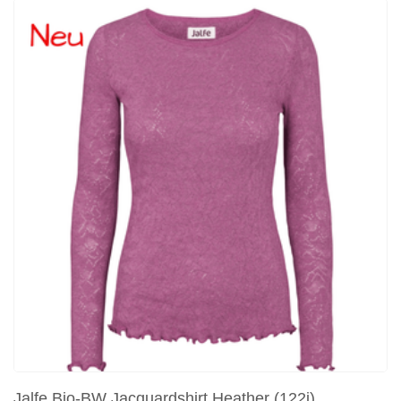
Jalfe Bio-BW Jacquardshirt Heather (122j)