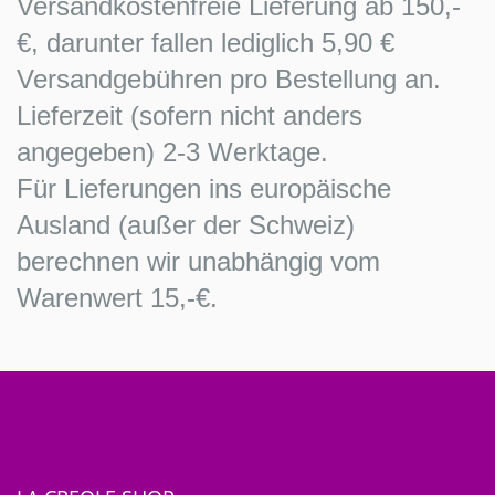
Versandkostenfreie Lieferung ab 150,-
€, darunter fallen lediglich 5,90 €
Versandgebühren pro Bestellung an.
Lieferzeit (sofern nicht anders
angegeben) 2-3 Werktage.
Für Lieferungen ins europäische
Ausland (außer der Schweiz)
berechnen wir unabhängig vom
Warenwert 15,-€.