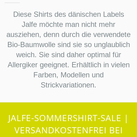
Diese Shirts des dänischen Labels
Jalfe möchte man nicht mehr
ausziehen, denn durch die verwendete
Bio-Baumwolle sind sie so unglaublich
weich. Sie sind daher optimal für
Allergiker geeignet. Erhältlich in vielen
Farben, Modellen und
Strickvariationen.
JALFE-SOMMERSHIRT-SALE |
VERSANDKOSTENFREI BEI