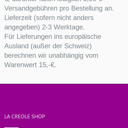
Versandgebühren pro Bestellung an.
Lieferzeit (sofern nicht anders
angegeben) 2-3 Werktage.
Für Lieferungen ins europäische
Ausland (außer der Schweiz)
berechnen wir unabhängig vom
Warenwert 15,-€.
LA CREOLE SHOP