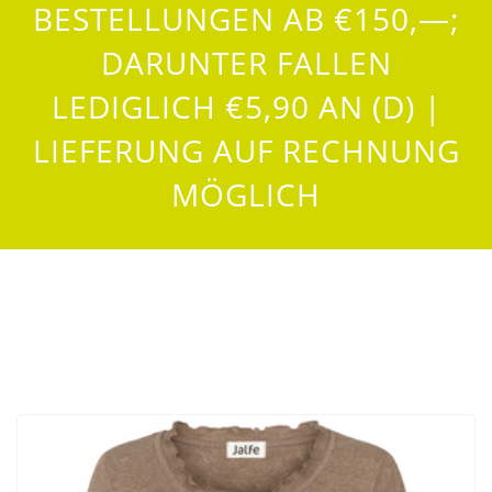
BESTELLUNGEN AB €150,—;
DARUNTER FALLEN
LEDIGLICH €5,90 AN (D) |
LIEFERUNG AUF RECHNUNG
MÖGLICH